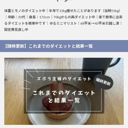
体重とモノのダイエット中｜半年で13kg痩せたことがあります（当時55kg）
｜年齢：30代｜身長：172cm｜70kgからの再ダイエット中｜楽で簡単に出来
るダイエットを模索中です｜ ゆるミニマリスト｜68平米→43平米引越し済｜
固定費見直し中
【随時更新】これまでのダイエットと結果一覧