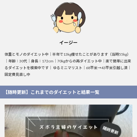
イージー
体重とモノのダイエット中｜半年で13kg痩せたことがあります（当時55kg）
｜年齢：30代｜身長：172cm｜70kgからの再ダイエット中｜楽で簡単に出来
るダイエットを模索中です｜ ゆるミニマリスト｜68平米→43平米引越し済｜
固定費見直し中
【随時更新】これまでのダイエットと結果一覧