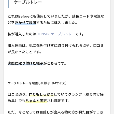
ケーブルトレー
ク周
りを
整理
これはBeforeにも使用していましたが、延長コードや電源な
する
メリ
どを
浮かせて設置
するために購入しました。
ット
私が購入したのは
TENSIK ケーブルトレー
です。
購入理由は、机に傷を付けずに取り付けられる点や、口コミ
が良かったことです。
実際に取り付けた様子
がこちらです。
ケーブルトレーを設置した様子（Mサイズ）
口コミ通り、
作りもしっかり
していてクランプ（取り付け締
め具）でも
ちゃんと
固定
され満足です。
ただ、今となっては目隠しが出来る物の方が見た目がすっき