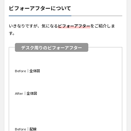
ォー
アフ
ビフォーアフターについて
ター
につ
いて
いきなりですが、気になる
ビフォーアフター
をご紹介しま
2
す。
配線
をす
っき
りさ
せる
方法
につ
Before｜全体図
いて
2.1
ケー
After｜全体図
ブル
トレ
ー
2.2
ケー
ブル
Before｜配線