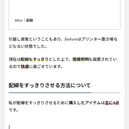
結束
バン
ド
2.3
After｜配線
ケー
ブル
クリ
引越し直後ということもあり、Beforeはプリンター置き場な
ップ
どもない状態でした。
2.4
ケー
現在は
配線もすっきり
とした上で、
間接照明
も設置されてい
ブル
るので
快適
に過ごせています。
ボッ
クス
3
配線をすっきりさせる方法について
間接
照明
の設
置に
私が配線をすっきりさせるために
購入したアイテム
は
主に4点
つい
です。
て
4
デス